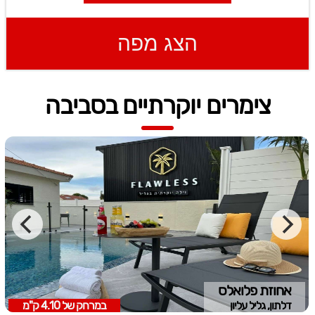
הצג מפה
צימרים יוקרתיים בסביבה
אחוזת פלואלס
דלתון, גליל עליון
במרחק של
4.10 ק"מ