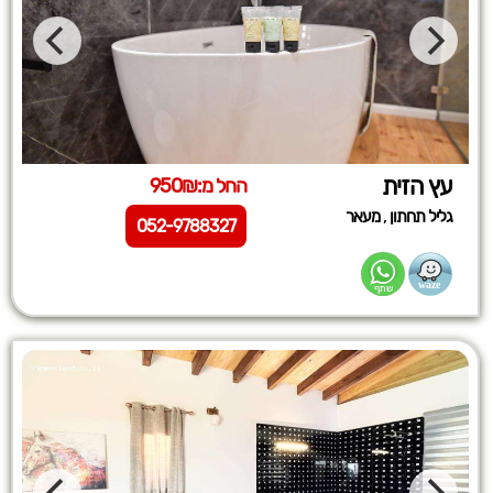
עץ הזית
החל מ:950₪
,
גליל תחתון
מעאר
052-9788327