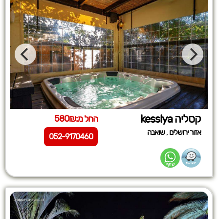
קסליה kesslya
החל מ:580₪
,
אזור ירושלים
שואבה
052-9170460