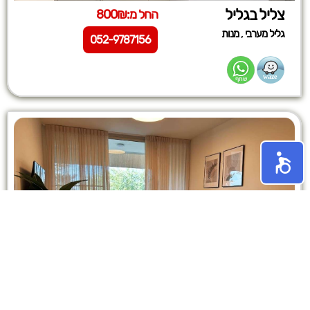
צליל בגליל
החל מ:800₪
,
גליל מערבי
מנות
052-9787156
סי מיה
החל מ: התקשרו