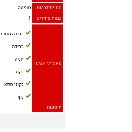
סוג יחידה/ות
סוויטה
כמות צימרים
1
בריכה מחומ
בריכה
חניה
מאפייני הצימר
גקוזי
גקוזי ספא
נוף
תוספות