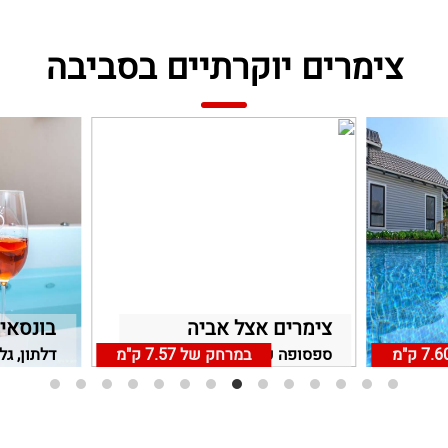
צימרים יוקרתיים בסביבה
צימרים אצל אביה
בונסאי 
7.6 ק"מ
במרחק של
7.57 ק"מ
ספסופה כפר חושן, גליל עליון
דלתון, גלי