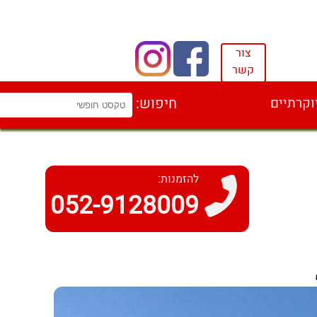
צור
קשר
וקרתיים
חיפוש:
להזמנות:
052-9128009