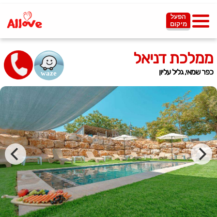
הפעל
מיקום
ממלכת דניאל
כפר שמאי, גליל עליון