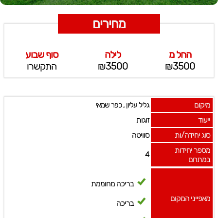
מחירים
החל מ
לילה
סוף שבוע
₪3500
₪3500
התקשרו
מיקום
,
גליל עליון
כפר שמאי
ייעוד
זוגות
סוג יחידה/ות
סוויטה
מספר יחידות
4
במתחם
בריכה מחוממת
מאפייני המקום
בריכה