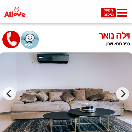
הפעל
מיקום
וילה נואר
כפר סבא, שרון