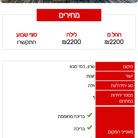
מחירים
החל מ
לילה
סוף שבוע
₪2200
₪2200
התקשרו
מיקום
,
שרון
כפר סבא
ייעוד
זוגות
סוג יחידה/ות
וילה
מספר יחידות
1
במתחם
בריכה מחוממת
בריכה
מאפייני המקום