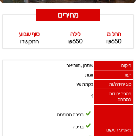
מחירים
החל מ
לילה
סוף שבוע
₪650
₪650
התקשרו
מיקום
,
שומרון
חוות יאיר
ייעוד
זוגות
סוג יחידה/ות
בקתת עץ
מספר יחידות
1
במתחם
בריכה מחוממת
בריכה
מאפייני המקום