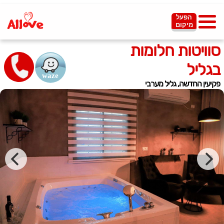
הפעל
מיקום
סוויטות חלומות
בגליל
פקיעין החדשה, גליל מערבי