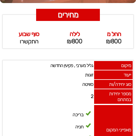
מחירים
החל מ
לילה
סוף שבוע
₪800
₪800
התקשרו
מיקום
,
גליל מערבי
פקיעין החדשה
ייעוד
זוגות
סוג יחידה/ות
סוויטה
מספר יחידות
2
במתחם
בריכה
חניה
מאפייני המקום