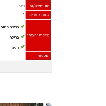
סוג יחידה/ות
וילה
כמות צימרים
1
בריכה מחומ
מאפייני הצימר
בריכה
חניה
תוספות