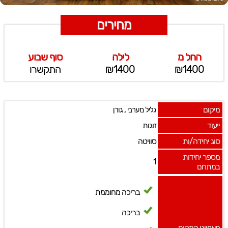
מחירים
החל מ
לילה
סוף שבוע
₪1400
₪1400
התקשרו
מיקום
,
גליל מערבי
גורן
ייעוד
זוגות
סוג יחידה/ות
סוויטה
מספר יחידות
1
במתחם
בריכה מחוממת
בריכה
מאפייני המקום