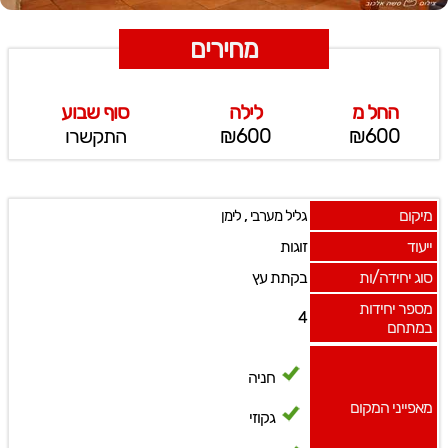
מחירים
החל מ
לילה
סוף שבוע
₪600
₪600
התקשרו
מיקום
,
גליל מערבי
לימן
ייעוד
זוגות
סוג יחידה/ות
בקתת עץ
מספר יחידות
4
במתחם
חניה
מאפייני המקום
גקוזי