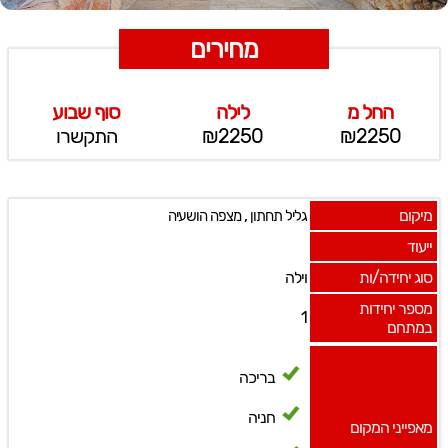
מחירים
החל מ
לילה
סוף שבוע
₪2250
₪2250
התקשרו
מיקום
,
גליל תחתון
מצפה הושעיה
ייעוד
סוג יחידה/ות
וילה
מספר יחידות
1
במתחם
בריכה
חניה
מאפייני המקום