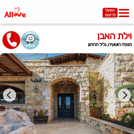
הפעל
מיקום
וילת האבן
מצפה הושעיה, גליל תחתון