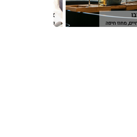
ו
אחוזת LS
יים, מחוז חיפה
פקיעין החדשה, גליל מערבי