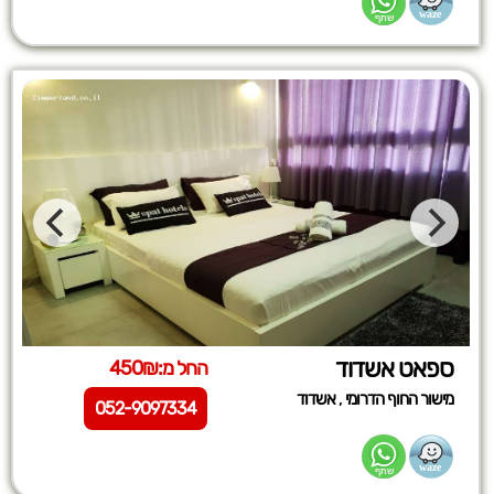
ספאט אשדוד
החל מ:450₪
,
מישור החוף הדרומי
אשדוד
052-9097334